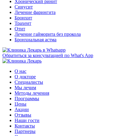
Хронический ринит
Синусит
Лечение фарингита
Бронхит
Трахеит
Отит
Лечение гайморита без прокола
Бронхиальная астма
Обратиться за консультацией по What's App
О нас
О докторе
Специалисты
Мы лечим
Методы лечения
Программы
Цены
Акции
Отзывы
Наши гости
Контакты
Партнеры