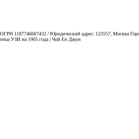
1187746607432 / Юридический адрес: 123557, Москва Город, у
ека| УЗИ на 1905 года | Чой Ен Джун