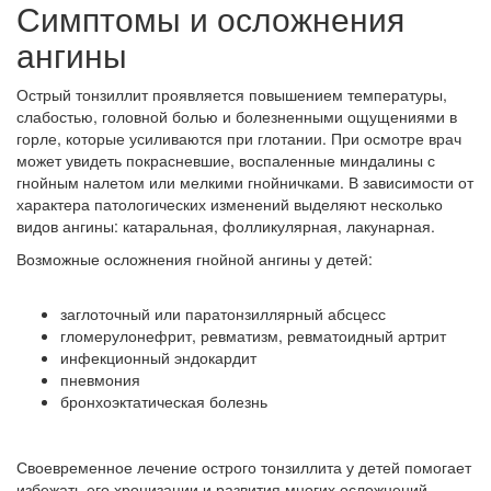
Симптомы и осложнения
ангины
Острый тонзиллит проявляется повышением температуры,
слабостью, головной болью и болезненными ощущениями в
горле, которые усиливаются при глотании. При осмотре врач
может увидеть покрасневшие, воспаленные миндалины с
гнойным налетом или мелкими гнойничками. В зависимости от
характера патологических изменений выделяют несколько
видов ангины: катаральная, фолликулярная, лакунарная.
Возможные осложнения гнойной ангины у детей:
заглоточный или паратонзиллярный абсцесс
гломерулонефрит, ревматизм, ревматоидный артрит
инфекционный эндокардит
пневмония
бронхоэктатическая болезнь
Своевременное лечение острого тонзиллита у детей помогает
избежать его хронизации и развития многих осложнений.