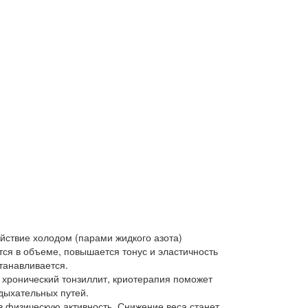
йствие холодом (парами жидкого азота)
тся в объеме, повышается тонус и эластичность
танавливается.
 хронический тонзиллит, криотерапия поможет
дыхательных путей.
 физическую активность. Снижение веса станет