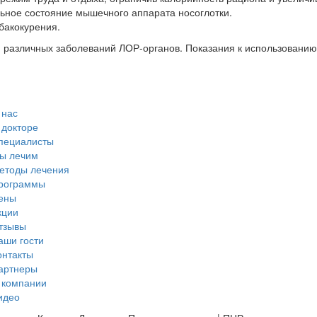
ное состояние мышечного аппарата носоглотки.
бакокурения.
различных заболеваний ЛОР-органов. Показания к использованию
 нас
 докторе
пециалисты
ы лечим
етоды лечения
рограммы
ены
кции
тзывы
аши гости
онтакты
артнеры
 компании
идео