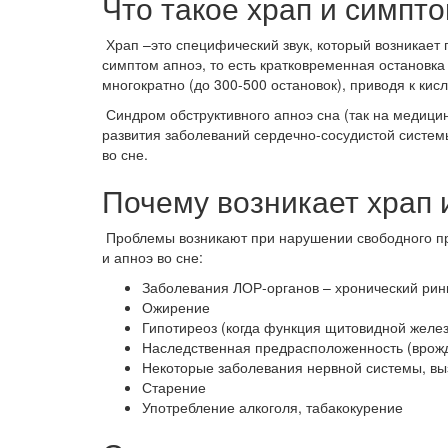
Что такое храп и симпт
Храп –это специфический звук, который возникает 
симптом апноэ, то есть кратковременная остановка 
многократно (до 300-500 остановок), приводя к ки
Синдром обструктивного апноэ сна (так на медицин
развития заболеваний сердечно-сосудистой системы
во сне.
Почему возникает храп 
Проблемы возникают при нарушении свободного пр
и апноэ во сне:
Заболевания ЛОР-органов – хронический рини
Ожирение
Гипотиреоз (когда функция щитовидной желе
Наследственная предрасположенность (врожд
Некоторые заболевания нервной системы, в
Старение
Употребление алкоголя, табакокурение