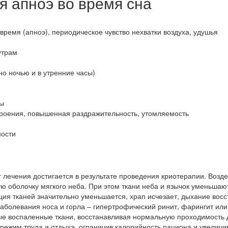
 апноэ во время сна
ремя (апноэ), периодическое чувство нехватки воздуха, удушья
утрам
о ночью и в утренние часы)
сы
троения, повышенная раздражительность, утомляемость
ности
лечения достигается в результате проведения криотерапии. Возде
ю оболочку мягкого неба. При этом ткани неба и язычок уменьшаю
ция тканей значительно уменьшается, храп исчезает, дыхание восс
аболевания носа и горла – гипертрофический ринит, фарингит или
ные воспаленные ткани, восстанавливая нормальную проходимость 
ежим труда и отдыха, ограничив калорийность рациона и увеличив