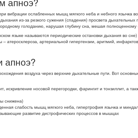
ом апноэ?
при вибрации ослабленных мышц мягкого неба и небного язычка во
дыхания из-за резкого сужения (спадения) просвета дыхательных п
слородному голоданию, нарушая глубину сна, мешая полноценному 
ском языке называются периодические остановки дыхания во сне) 
 – атеросклероза, артериальной гипертензии, аритмий, инфарктов
и апноэ?
охождения воздуха через верхние дыхательные пути. Вот основн
т, искривление носовой перегородки, фарингит и тонзиллит, а так
зы снижена)
енная слабость мышц мягкого неба, гипертрофия язычка и миндали
ызывающие развитие дистрофических процессов в мышцах