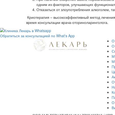
одним из факторов, улучшающих функциональ
Отказаться от злоупотребления алкоголем, та
Криотерапия – высокоэффективный метод лечения 
время консультации врача-оториноларинголога.
Обратиться за консультацией по What's App
О
О
С
М
М
П
Ц
А
О
Н
К
П
О
В