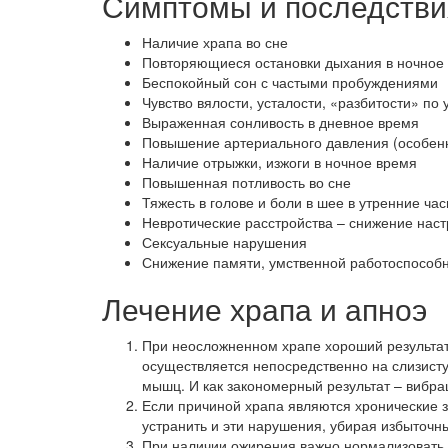
Симптомы и последствия
Наличие храпа во сне
Повторяющиеся остановки дыхания в ночное в
Беспокойный сон с частыми пробуждениями
Чувство вялости, усталости, «разбитости» по 
Выраженная сонливость в дневное время
Повышение артериального давления (особенн
Наличие отрыжки, изжоги в ночное время
Повышенная потливость во сне
Тяжесть в голове и боли в шее в утренние ча
Невротические расстройства – снижение нас
Сексуальные нарушения
Снижение памяти, умственной работоспособ
Лечение храпа и апноэ
При неосложненном храпе хороший результат 
осуществляется непосредственно на слизисту
мышц. И как закономерный результат – вибра
Если причиной храпа являются хронические з
устранить и эти нарушения, убирая избыточ
При наличии ожирения важно нормализовать р