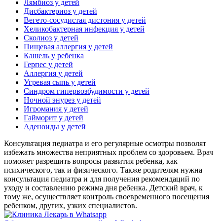
Лямбиоз у детей
Дисбактериоз у детей
Вегето-сосудистая дистония у детей
Хеликобактерная инфекция у детей
Сколиоз у детей
Пищевая аллергия у детей
Кашель у ребенка
Герпес у детей
Аллергия у детей
Угревая сыпь у детей
Синдром гипервозбудимости у детей
Ночной энурез у детей
Игромания у детей
Гайморит у детей
Аденоиды у детей
Консультация педиатра и его регулярные осмотры позволят
избежать множества неприятных проблем со здоровьем. Врач
поможет разрешить вопросы развития ребенка, как
психического, так и физического. Также родителям нужна
консультация педиатра и для получения рекомендаций по
уходу и составлению режима дня ребенка. Детский врач, к
тому же, осуществляет контроль своевременного посещения
ребенком, других, узких специалистов.