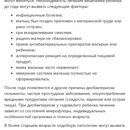
могут меняться. Необходимость лечения кишечника ребенка
до года могут вызвать следующие факторы:
инфекционные болезни;
малыш был поздно приложен к материнской груди или
рано отлучен;
при вскармливании смесями;
рацион матери не сбалансирован;
прием антибактериальных препаратов матерью или
ребенком;
аллергическая реакция на определенный пищевой
продукт;
мама малыша часто нервничает;
иммунная система малыша полностью не
сформировалась.
После года появляются и другие причины дисбактериоза:
гельминты, частые простудные заболевания, злоупотребление
вредными продуктами питания (сладости, жареная или острая
пища). При дисбактериозе у годовалого ребенка лечение
зависит от состояния микрофлоры, индивидуальных
особенностей организма и точного возраста.
В более старшем возрасте подобную патологию могут вызвать