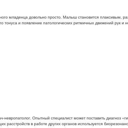
ного младенца довольно просто. Малыш становится плаксивым, раз
 тонуса и появление патологических ритмичных движений рук и но
ач-невропатолог. Опытный специалист может поставить диагноз «г
их расстройств в работе других органов используется биорезонан