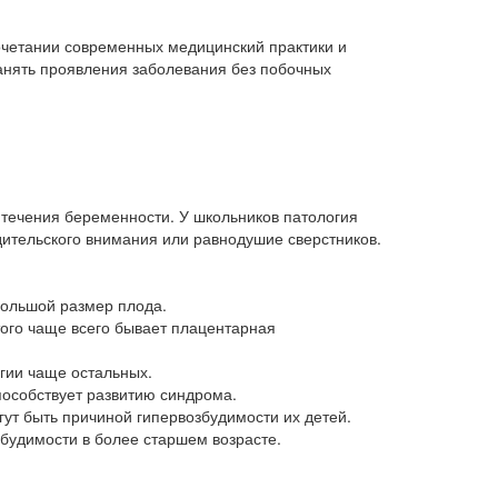
очетании современных медицинский практики и
анять проявления заболевания без побочных
 течения беременности. У школьников патология
дительского внимания или равнодушие сверстников.
большой размер плода.
ого чаще всего бывает плацентарная
гии чаще остальных.
пособствует развитию синдрома.
ут быть причиной гипервозбудимости их детей.
збудимости в более старшем возрасте.