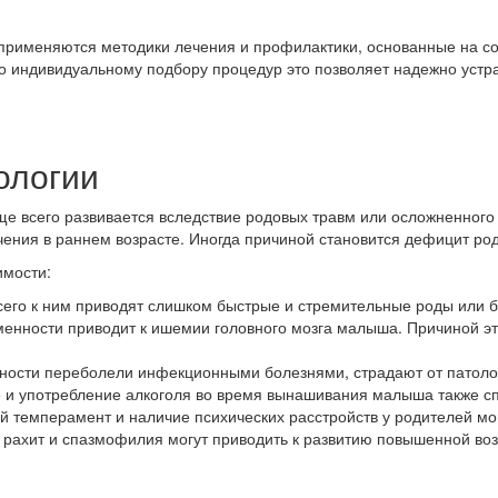
 применяются методики лечения и профилактики, основанные на с
о индивидуальному подбору процедур это позволяет надежно устр
ологии
е всего развивается вследствие родовых травм или осложненного
ения в раннем возрасте. Иногда причиной становится дефицит ро
имости:
сего к ним приводят слишком быстрые и стремительные роды или 
менности приводит к ишемии головного мозга малыша. Причиной эт
ности переболели инфекционными болезнями, страдают от патоло
е и употребление алкоголя во время вынашивания малыша также с
 темперамент и наличие психических расстройств у родителей мог
, рахит и спазмофилия могут приводить к развитию повышенной во