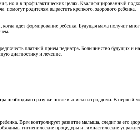
ания, но и в профилактических целях. Квалифицированный подх
ча, помогут родителям вырастить крепкого, здорового ребенка.
, когда идет формирование ребенка. Будущая мама получит мног
очем.
предпочесть платный прием педиатра. Большинство будущих и н
очную диагностику и лечение.
тра необходимо сразу же после выписки из роддома. В первый м
 ребенка. Врач контролирует развитие малыша, следит за его зд
еобходимы гигиенические процедуры и гимнастические упражнени