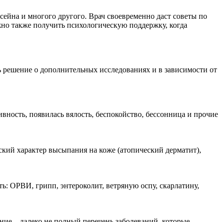
сейна и многого другого. Врач своевременно даст советы по
жно также получить психологическую поддержку, когда
ь решение о дополнительных исследованиях и в зависимости от
ивность, появилась вялость, беспокойство, бессонница и прочие
ский характер высыпания на коже (атопический дерматит),
: ОРВИ, грипп, энтероколит, ветряную оспу, скарлатину,
ение – далеко не полный перечень заболеваний, которые