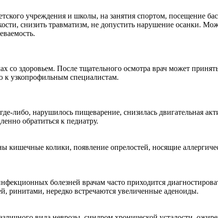
етского учреждения и школы, на занятия спортом, посещение бас
кости, снизить травматизм, не допустить нарушение осанки. Мо
еваемость.
ах со здоровьем. После тщательного осмотра врач может принят
ацию к узкопрофильным специалистам.
 где-либо, нарушилось пищеварение, снизилась двигательная акт
енно обратиться к педиатру.
рны кишечные колики, появление опрелостей, носящие аллергиче
фекционных болезней врачам часто приходится диагностировать
ей, ринитами, нередко встречаются увеличенные аденоиды.
 различного вида неврозы, синдром хронической усталости, ожир