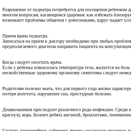
Разрешение от педиатра потребуется для посещения ребенком д
многим вопросам, касающимся здоровья: как избежать близору
возникают проблемы общения с ровесниками, вдруг падает усп
Прием врача педиатра.
Записаться на прием к доктору необходимо при любых проблем
предполагаемого диагноза направить пациента на консульт
Когда следует посетить врача.
Если у ребенка повысилась температура тела, жалуется на боль
несвойственные здоровому организму симптомы следует немедл
Родителям полезно знать, что для первого года жизни характе
потеря аппетита, нарушение сна, простудные болезни.
Дошкольников преследуют различного рода инфекции. Среди ин
краснуху, корь. Болеют ребята ангиной, бронхитами, пневмони
Гастрит, пиелонефрит, гайморит, вегето-сосудистая дистония,