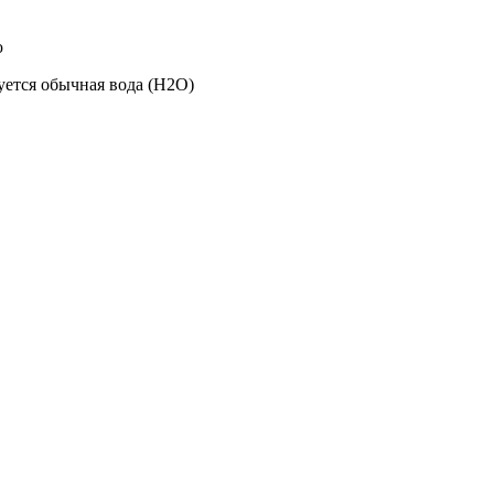
ю
уется обычная вода (H2O)