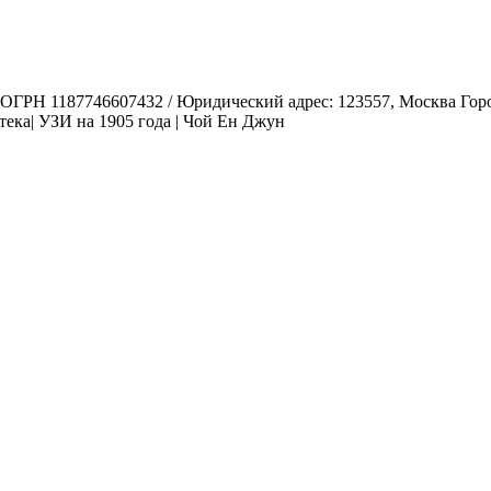
1187746607432 / Юридический адрес: 123557, Москва Город, у
ека| УЗИ на 1905 года | Чой Ен Джун