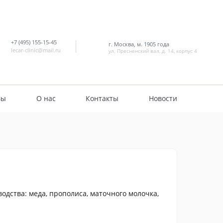
+7 (495) 155-15-45
г. Москва, м. 1905 года
lecar-clinic@mail.ru
ул. Пресненский вал, д. 14, корпус 4
вы
О нас
Контакты
Новости
одства: меда, прополиса, маточного молочка,