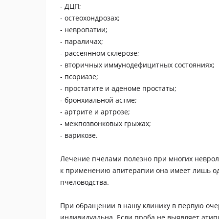
- ДЦП;
- остеохондрозах;
- невропатии;
- параличах;
- рассеянном склерозе;
- вторичных иммунодефицитных состояниях;
- псориазе;
- простатите и аденоме простаты;
- бронхиальной астме;
- артрите и артрозе;
- межпозвонковых грыжах;
- варикозе.
Лечение пчелами полезно при многих невроло
к применению апитерапии она имеет лишь од
пчеловодства.
При обращении в нашу клинику в первую очер
индивидуальна. Если проба не выявляет атип