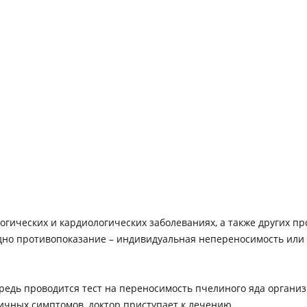
гических и кардиологических заболеваниях, а также других п
но противопоказание – индивидуальная непереносимость или а
едь проводится тест на переносимость пчелиного яда организм
ичных симптомов, доктор приступает к лечению.