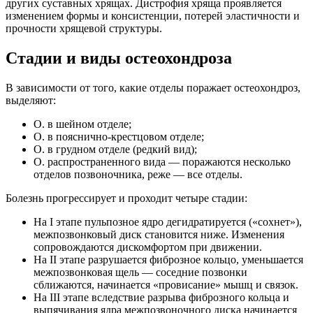
других суставных хрящах. Дистрофия хряща проявляется
изменением формы и консистенции, потерей эластичности и
прочности хрящевой структуры.
Стадии и виды остеохондроза
В зависимости от того, какие отделы поражает остеохондроз,
выделяют:
О. в шейном отделе;
О. в пояснично-крестцовом отделе;
О. в грудном отделе (редкий вид);
О. распространенного вида — поражаются несколько
отделов позвоночника, реже — все отделы.
Болезнь прогрессирует и проходит четыре стадии:
На I этапе пульпозное ядро дегидратируется («сохнет»),
межпозвонковый диск становится ниже. Изменения
сопровождаются дискомфортом при движении.
На II этапе разрушается фиброзное кольцо, уменьшается
межпозвонковая щель — соседние позвонки
сближаются, начинается «провисание» мышц и связок.
На III этапе вследствие разрыва фиброзного кольца и
выпячивания ядра межпозвоночного диска начинается