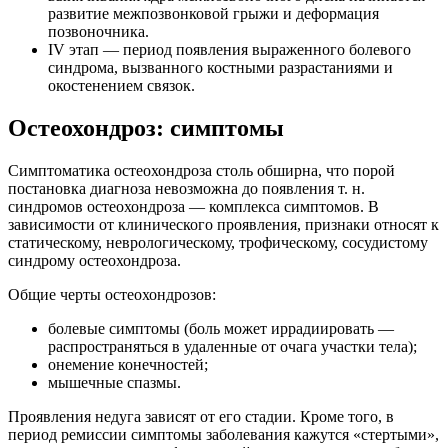
развитие межпозвонковой грыжи и деформация
позвоночника.
IV этап — период появления выраженного болевого
синдрома, вызванного костными разрастаниями и
окостенением связок.
Остеохондроз: симптомы
Симптоматика остеохондроза столь обширна, что порой
постановка диагноза невозможна до появления т. н.
синдромов остеохондроза — комплекса симптомов. В
зависимости от клинического проявления, признаки относят к
статическому, неврологическому, трофическому, сосудистому
синдрому остеохондроза.
Общие черты остеохондрозов:
болевые симптомы (боль может иррадиировать —
распространяться в удаленные от очага участки тела);
онемение конечностей;
мышечные спазмы.
Проявления недуга зависят от его стадии. Кроме того, в
период ремиссии симптомы заболевания кажутся «стертыми»,