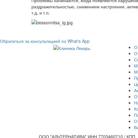
Проблемы начинаются, когда появляются нарушения 
раздражительностью, снижением настроения, актив
т.д. и т.п.
Обратиться за консультацией по What's App
О
О
С
М
М
П
Ц
А
О
Н
К
П
О
В
ООО "АЛЬТЕРНАТИВА" ИНН 7703460710 / КПП