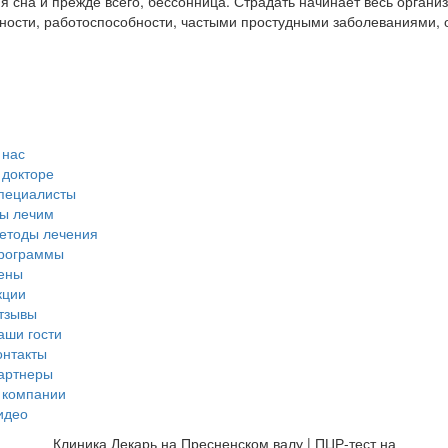
сна и прежде всего, бессонница. Страдать начинает весь организ
ности, работоспособности, частыми простудными заболеваниями, 
 нас
 докторе
пециалисты
ы лечим
етоды лечения
рограммы
ены
кции
тзывы
аши гости
онтакты
артнеры
 компании
идео
Клиника Лекарь на Пресненском валу | ПЦР-тест на