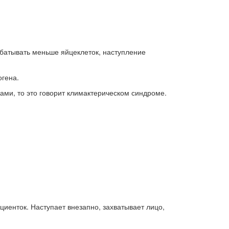
абатывать меньше яйцеклеток, наступление
огена.
ми, то это говорит климактерическом синдроме.
иенток. Наступает внезапно, захватывает лицо,