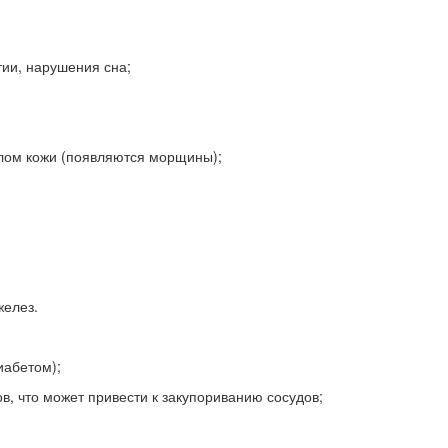
тии, нарушения сна;
елом кожи (появляются морщины);
желез.
иабетом);
в, что может привести к закупориванию сосудов;