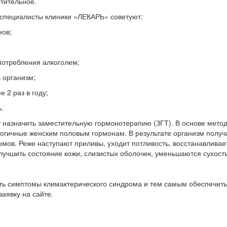
тительное.
 специалисты клиники «ЛЕКАРЬ» советуют:
нов;
потребления алкоголем;
 организм;
 2 раз в году;
ь.
 назначить заместительную гормонотерапию (ЗГТ). В основе метод
логичные женским половым гормонам. В результате организм полу
мов. Реже наступают приливы, уходит потливость, восстанавливает
учшить состояние кожи, слизистых оболочек, уменьшаются сухость
ить симптомы климактерического синдрома и тем самым обеспечит
заявку на сайте.