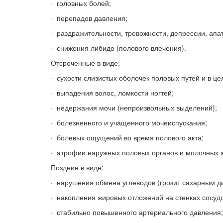
· головных болей;
· перепадов давления;
· раздражительности, тревожности, депрессии, апа
· снижения либидо (полового влечения).
Отсроченные в виде:
· сухости слизистых оболочек половых путей и в ц
· выпадения волос, ломкости ногтей;
· недержания мочи (непроизвольных выделений);
· болезненного и учащенного мочеиспускания;
· болевых ощущений во время полового акта;
· атрофии наружных половых органов и молочных 
Поздние в виде:
· нарушения обмена углеводов (грозит сахарным д
· накопления жировых отложений на стенках сосудо
· стабильно повышенного артериального давления;