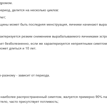
ндромом.
риод, делится на несколько циклов:
лет;
женщины может быть последняя менструация, яичники начинают выр
рактеризуется резким снижением вырабатываемого яичниками эстр
ет безболезненно, если же характеризуется неприятными симптома
может длиться и 10 лет.
разному - зависит от периода.
— наиболее распространенный симптом, жалуется примерно 90% пац
тело, часто присутствует потливость;