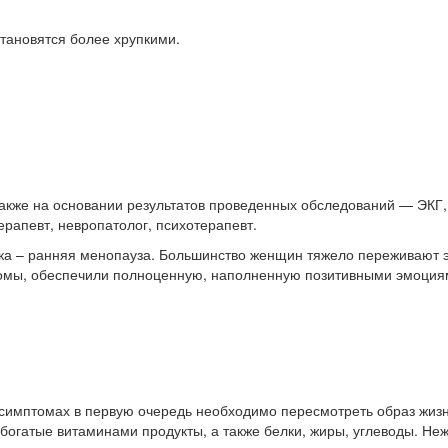
становятся более хрупкими.
 также на основании результатов проведенных обследований — ЭКГ
терапевт, невропатолог, психотерапевт.
ка – ранняя менопауза. Большинство женщин тяжело переживают эт
томы, обеспечили полноценную, наполненную позитивными эмоция
 симптомах в первую очередь необходимо пересмотреть образ жиз
 богатые витаминами продукты, а также белки, жиры, углеводы. Не