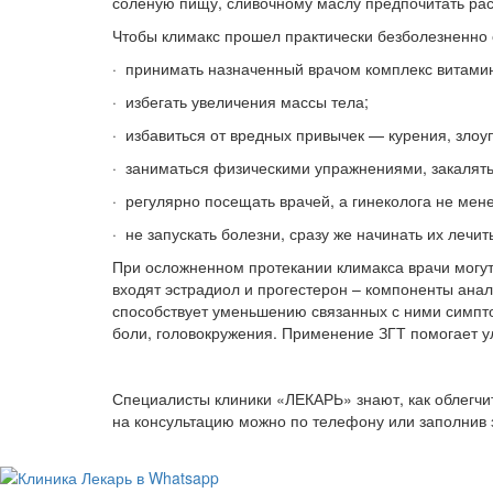
соленую пищу, сливочному маслу предпочитать рас
Чтобы климакс прошел практически безболезненно
· принимать назначенный врачом комплекс витами
· избегать увеличения массы тела;
· избавиться от вредных привычек — курения, злоу
· заниматься физическими упражнениями, закалять
· регулярно посещать врачей, а гинеколога не менее
· не запускать болезни, сразу же начинать их лечит
При осложненном протекании климакса врачи могут
входят эстрадиол и прогестерон – компоненты ана
способствует уменьшению связанных с ними симпто
боли, головокружения. Применение ЗГТ помогает ул
Специалисты клиники «ЛЕКАРЬ» знают, как облегч
на консультацию можно по телефону или заполнив 