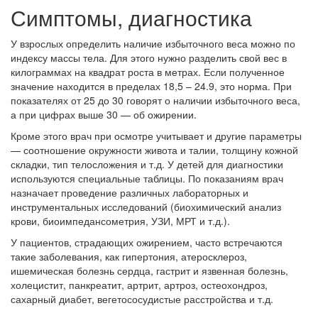
Симптомы, диагностика
У взрослых определить наличие избыточного веса можно по
индексу массы тела. Для этого нужно разделить свой вес в
килограммах на квадрат роста в метрах. Если полученное
значение находится в пределах 18,5 – 24.9, это норма. При
показателях от 25 до 30 говорят о наличии избыточного веса,
а при цифрах выше 30 — об ожирении.
Кроме этого врач при осмотре учитывает и другие параметры
— соотношение окружности живота и талии, толщину кожной
складки, тип телосложения и т.д. У детей для диагностики
используются специальные таблицы. По показаниям врач
назначает проведение различных лабораторных и
инструментальных исследований (биохимический анализ
крови, биоимпедансометрия, УЗИ, МРТ и т.д.).
У пациентов, страдающих ожирением, часто встречаются
такие заболевания, как гипертония, атеросклероз,
ишемическая болезнь сердца, гастрит и язвенная болезнь,
холецистит, панкреатит, артрит, артроз, остеохондроз,
сахарный диабет, вегетососудистые расстройства и т.д.